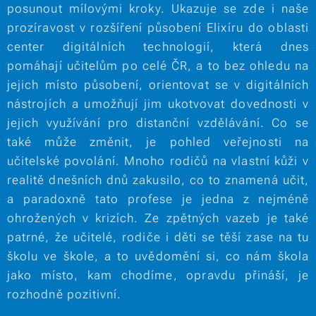
posunout mílovými kroky. Ukazuje se zde i naše
prozíravost v rozšíření působení Elixíru do oblasti
center digitálních technologií, která dnes
pomáhají učitelům po celé ČR, a to bez ohledu na
jejich místo působení, orientovat se v digitálních
nástrojích a umožňují jim ukotvovat dovednosti v
jejich využívání pro distanční vzdělávání. Co se
také může změnit, je pohled veřejnosti na
učitelské povolání. Mnoho rodičů na vlastní kůži v
realitě dnešních dnů zakusilo, co to znamená učit,
a paradoxně tato profese je jedna z nejméně
ohrožených v krizích. Ze zpětných vazeb je také
patrné, že učitelé, rodiče i děti se těší zase na tu
školu ve škole, a to uvědomění si, co nám škola
jako místo, kam chodíme, opravdu přináší, je
rozhodně pozitivní.