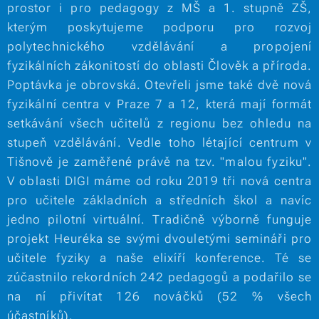
prostor i pro pedagogy z MŠ a 1. stupně ZŠ,
kterým poskytujeme podporu pro rozvoj
polytechnického vzdělávání a propojení
fyzikálních zákonitostí do oblasti Člověk a příroda.
Poptávka je obrovská. Otevřeli jsme také dvě nová
fyzikální centra v Praze 7 a 12, která mají formát
setkávání všech učitelů z regionu bez ohledu na
stupeň vzdělávání. Vedle toho létající centrum v
Tišnově je zaměřené právě na tzv. "malou fyziku".
V oblasti DIGI máme od roku 2019 tři nová centra
pro učitele základních a středních škol a navíc
jedno pilotní virtuální. Tradičně výborně funguje
projekt Heuréka se svými dvouletými semináři pro
učitele fyziky a naše elixíří konference. Té se
zúčastnilo rekordních 242 pedagogů a podařilo se
na ní přivítat 126 nováčků (52 % všech
účastníků).