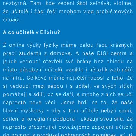
nezbytná. Tam, kde vedení škol selhává, vidíme,
že učitelé i žáci řeší mnohem více problémových
situací.
A co učitelé v Elixíru?
Z online výuky fyziky máme celou řadu krásných
prací studentů z domova. A naše DIGI centra a
jejich vedoucí otevřeli své brány bez ohledu na
místo působení učitelů, vzniklo i několik webinářů
na míru. Celkově máme největší radost z toho, že
si vedoucí mezi sebou i s učiteli ve svých sítích
pomáhají a sdílí, co se daří, a mnoho z nich se učí
naprosto nové věci. Jsme hrdí na to, že naše
hlavní myšlenky - aby v tom učitelé nebyli sami,
sdílení a kolegiální podpora - ukazují svou sílu. Za
naprosto přesahující považujeme zapojení učitelů
do pomoci s produkcí ochranných pomůcek, ať už