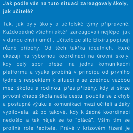
Jak podle vás na tuto situaci zareagovaly školy,
jak učitelé?
Tak, jak byly školy a učitelské týmy připravené.
Každopádně všichni aktéři zareagovali nejlépe, jak
v danou chvíli uměli. Učitelé ze sítě Elixíru popisují
různé příběhy. Od těch takřka ideálních, které
ukazují na výbornou koordinaci na úrovni školy,
kdy celý sbor přešel na jednu komunikační
platformu a výuka probíhá v principu od prvního
týdne s respektem k situaci a se zpětnou vazbou
mezi školou a rodinou, přes příběhy, kdy si skrze
prvotní chaos škola našla cestu, poučila se z chyb
a postupně výuku a komunikaci mezi učiteli a žáky
vypilovala, až po takové, kdy k žádné koordinaci
nedošlo a tak nějak se to "plácá". Vším tím se
prolíná role ředitele. Právě v krizovém řízení je