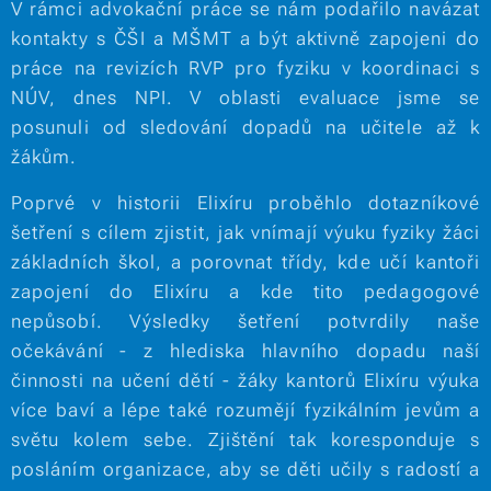
V rámci advokační práce se nám podařilo navázat
kontakty s ČŠI a MŠMT a být aktivně zapojeni do
práce na revizích RVP pro fyziku v koordinaci s
NÚV, dnes NPI. V oblasti evaluace jsme se
posunuli od sledování dopadů na učitele až k
žákům.
Poprvé v historii Elixíru proběhlo dotazníkové
šetření s cílem zjistit, jak vnímají výuku fyziky žáci
základních škol, a porovnat třídy, kde učí kantoři
zapojení do Elixíru a kde tito pedagogové
nepůsobí. Výsledky šetření potvrdily naše
očekávání - z hlediska hlavního dopadu naší
činnosti na učení dětí - žáky kantorů Elixíru výuka
více baví a lépe také rozumějí fyzikálním jevům a
světu kolem sebe. Zjištění tak koresponduje s
posláním organizace, aby se děti učily s radostí a