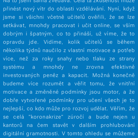
Na to jsem sama zvědavá. Celá ta zkušenost může
přinést nový vítr do oblasti vzdělávání. Nyní, když
jsme si všichni včetně učitelů ověřili, že se lze
setkávat, mnohdy pracovat i učit online, se vším
dobrým i špatným, co to přináší, už víme, že to
opravdu jde. Vidíme, kolik učitelů se během
několika týdnů naučilo z vlastní motivace a potřeb
více, než za roky snahy nebo tlaku ze strany
systému a mnohdy ne zrovna efektivně
investovaných peněz a kapacit. Možná konečně
budeme více rozumět a věřit tomu, že vnitřní
motivace a změněné podmínky jsou motor, a že
dobře vytvořené podmínky pro učení všech je to
nejlepší, co kdo může pro rozvoj udělat. Věřím, že
se celá "koronakrize" zúročí a bude nejen u
kantorů na čem stavět v dalším prohlubování
digitální gramotnosti. V tomto ohledu se můžeme