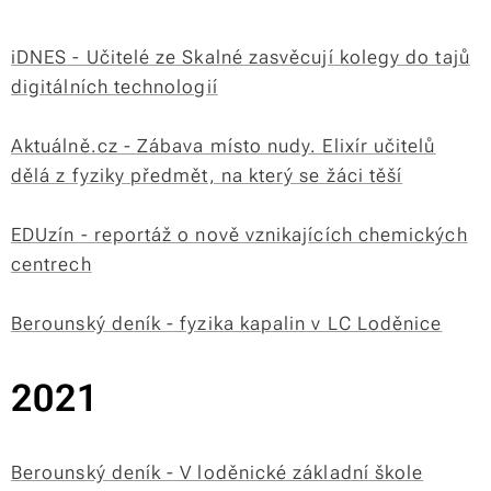
iDNES - Učitelé ze Skalné zasvěcují kolegy do tajů
digitálních technologií
Aktuálně.cz - Zábava místo nudy. Elixír učitelů
dělá z fyziky předmět, na který se žáci těší
EDUzín - reportáž o nově vznikajících chemických
centrech
Berounský deník - fyzika kapalin v LC Loděnice
2021
Berounský deník - V loděnické základní škole