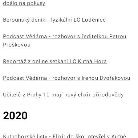
došlo na pokusy
Berounský deník - fyzikální LC Loděnice
Podcast Vědárna - rozhovor s ředitelkou Petrou
Proškovou
Reportáž z online setkání LC Kutná Hora
Podcast Vědárna - rozhovor s Irenou Dvořákovou
Učitelé z Prahy 10 mají nový elixír přírodovědy
2020
Kutnohorské listy - Elixír do škol otevřel v Kutné