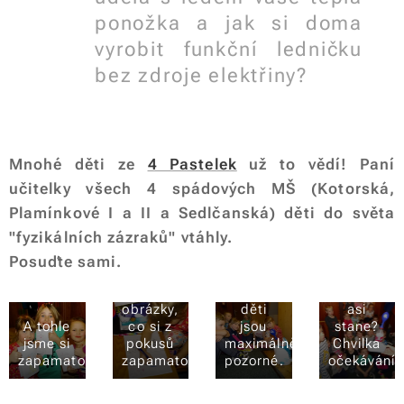
ponožka a jak si doma
vyrobit funkční ledničku
bez zdroje elektřiny?
Mnohé děti ze
4 Pastelek
už to vědí! Paní
učitelky všech 4 spádových MŠ (Kotorská,
Plamínkové I a II a Sedlčanská) děti do světa
"fyzikálních zázraků" vtáhly.
Když se
Posuďte sami.
Děti
dělají
kreslí
pokusy,
Co se
obrázky,
děti
asi
A tohle
co si z
jsou
stane?
jsme si
pokusů
maximálně
Chvilka
zapamatovaly.
zapamatovaly.
pozorné.
očekávání..
Pokusy
se dají
dělat i