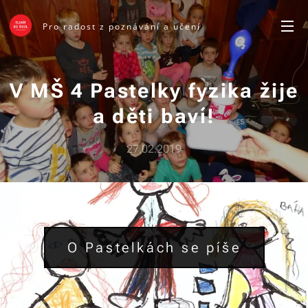
Pro radost z poznávání a učení
V MŠ 4 Pastelky fyzika žije
a děti baví!
27.02.2019
O Pastelkách se píše