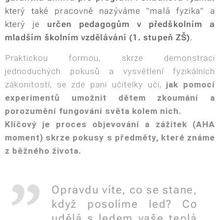
který také pracovně nazýváme "malá fyzika" a
který je
určen pedagogům v předškolním a
mladším školním vzdělávání (1. stupeň ZŠ)
.
Praktickou formou, skrze demonstraci
jednoduchých pokusů a vysvětlení fyzikálních
zákonitostí, se zde paní učitelky učí,
jak pomocí
experimentů umožnit dětem zkoumání a
porozumění fungování světa kolem nich.
Klíčový je
proces objevování a zážitek (AHA
moment) skrze pokusy s předměty, které známe
z běžného života.
Opravdu víte, co se stane,
když posolíme led? Co
udělá s ledem vaše teplá