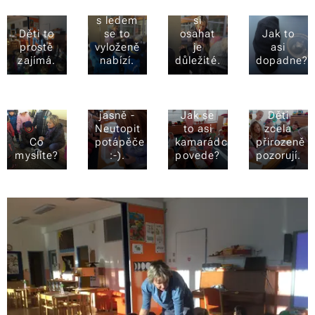
venku a
Všechno
s ledem
si
Děti to
se to
osahat
Jak to
prostě
vyloženě
je
asi
zajímá.
nabízí.
důležité.
dopadne?
Úkol zní
jasně -
Jak se
Děti
Neutopit
to asi
zcela
Co
potápěče
kamarádce
přirozeně
myslíte?
:-).
povede?
pozorují.