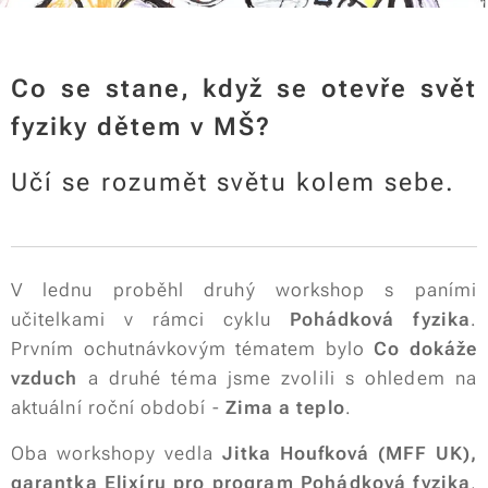
Co se stane, když se otevře svět
fyziky dětem v MŠ?
Učí se rozumět světu kolem sebe.
V lednu proběhl druhý workshop s paními
učitelkami v rámci cyklu
Pohádková fyzika
.
Prvním ochutnávkovým tématem bylo
Co dokáže
vzduch
a druhé téma jsme zvolili s ohledem na
aktuální roční období -
Zima a teplo
.
Oba workshopy vedla
Jitka Houfková (MFF UK),
garantka Elixíru pro program Pohádková fyzika
,