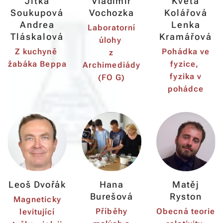
Jitka
Vladimír
Květa
Soukupová
Vochozka
Kolářová
Andrea
Lenka
Laboratorní
Tláskalová
Kramářová
úlohy
Z kuchyně
Pohádka ve
z
žabáka Beppa
fyzice,
Archimediády
fyzika v
(FO G)
pohádce
Leoš Dvořák
Hana
Matěj
Burešová
Ryston
Magneticky
Příběhy
Obecná teorie
levitující