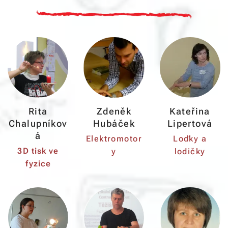
Rita
Zdeněk
Kateřina
Chalupníkov
Hubáček
Lipertová
á
Elektromotor
Loďky a
3D tisk ve
y
lodičky
fyzice