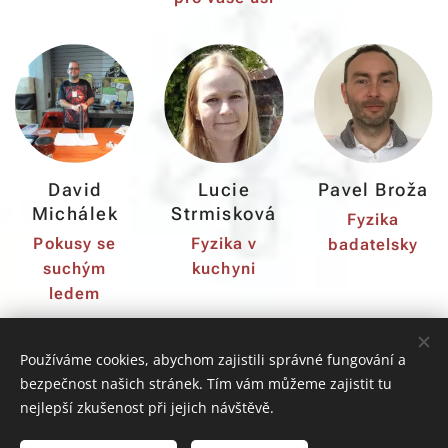
David
Lucie
Pavel Broža
Michálek
Strmisková
Fyzika
Pokusy se
Fyzika v
badatelsky
suchým
kuchyni
ledem
Používáme cookies, abychom zajistili správné fungování a
bezpečnost našich stránek. Tím vám můžeme zajistit tu
nejlepší zkušenost při jejich návštěvě.
© 2026 - Elixír do škol, z. ú. | Olbrachtova 1929/62 | 140
00 Praha 4