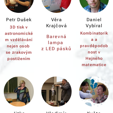
Petr Dušek
Věra
Daniel
Krajčová
Vybíral
3D tisk v
Kombinatorik
astronomické
Barevná
a a
m vzdělávání
lampa
pravděpodob
nejen osob
z LED pásků
nost v
se zrakovým
Hejného
postižením
matematice