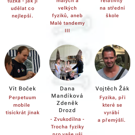
malých a
relativity
tužka - jak ji
velkých
na střední
udělat co
fyziků, aneb
škole
nejlepší.
Malé tandemy
III
Vít Boček
Dana
Vojtěch Žák
Mandíková
Perpetuum
Fyzika, při
Zdeněk
mobile
které se
Drozd
tisíckrát jinak
vyrábí
- Zvukodílna -
a přemýšlí.
Trocha fyziky
pro vaše uši