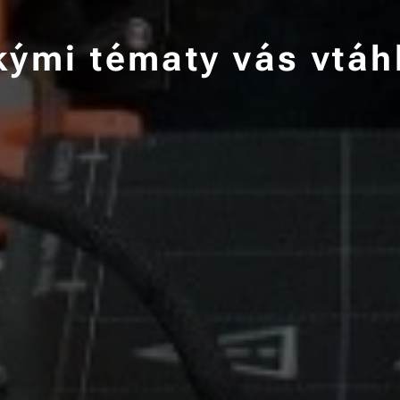
kými tématy vás vtáh