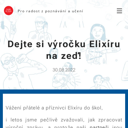
Pro radost z poznávání a učení
Dejte si výročku Elixíru
na zeď!
30.08.2022
Vážení přátelé a příznivci Elixíru do škol,
i letos jsme pečlivě zvažovali, jak zpracovat
výroční zprávu, a protože naši
partneři
jsou