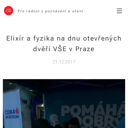
Pro radost z poznávání a učení
Elixír a fyzika na dnu otevřených
dvěří VŠE v Praze
21.12.2017