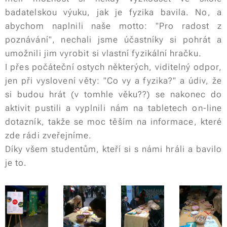
badatelskou výuku, jak je fyzika bavila. No, a
abychom naplnili naše motto: "Pro radost z
poznávání", nechali jsme účastníky si pohrát a
umožnili jim vyrobit si vlastní fyzikální hračku.
I přes počáteční ostych některých, viditelný odpor,
jen při vyslovení věty: "Co vy a fyzika?" a údiv, že
si budou hrát (v tomhle věku??) se nakonec do
aktivit pustili a vyplnili nám na tabletech on-line
dotazník, takže se moc těším na informace, které
zde rádi zveřejníme.
Díky všem studentům, kteří si s námi hráli a bavilo
je to.