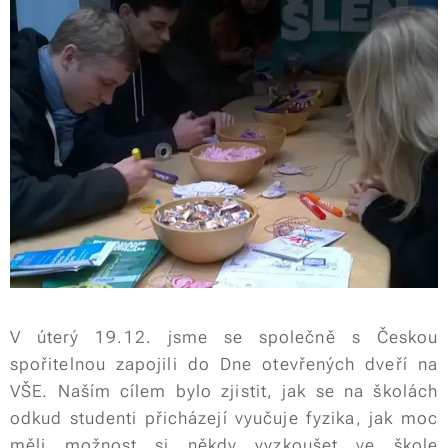
V úterý 19.12. jsme se společně s Českou
spořitelnou zapojili do Dne otevřených dveří na
VŠE. Naším cílem bylo zjistit, jak se na školách
odkud studenti přicházejí vyučuje fyzika, jak moc
měli možnost si někdy vyzkoušet ve škole