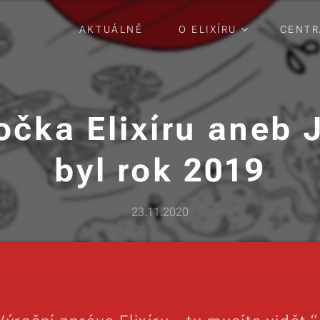
AKTUÁLNĚ
O ELIXÍRU
CENTR
očka Elixíru aneb 
byl rok 2019
23.11.2020