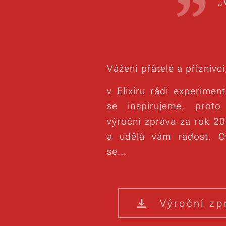
„
Vážení přátelé a příznivci
v Elixíru rádi experime
se inspirujeme, prot
výroční zpráva za rok 2
a udělá vám radost. Ot
se...
Výroční zp