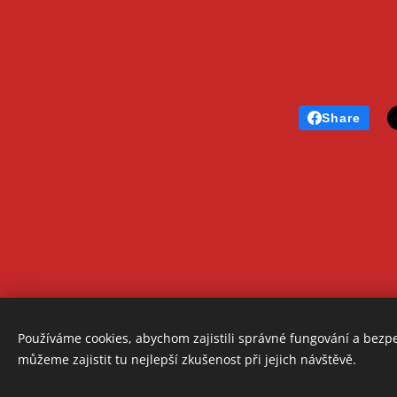
Share
Používáme cookies, abychom zajistili správné fungování a bezp
© 
můžeme zajistit tu nejlepší zkušenost při jejich návštěvě.