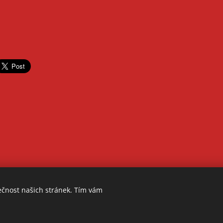
ečnost našich stránek. Tím vám
2026 - Elixír do škol, z. ú. | Olbrachtova 1929/62 | 140 00 Prah
Cookies