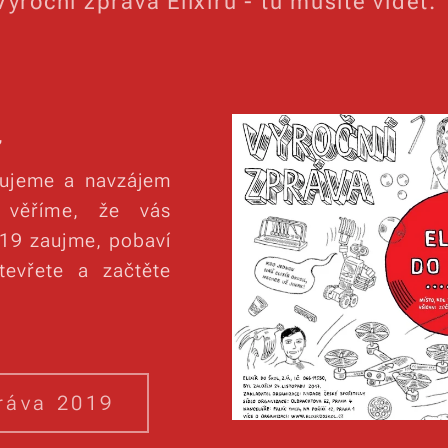
Výroční zpráva Elixíru - tu musíte vidět.“
,
ntujeme a navzájem
o věříme, že vás
019 zaujme, pobaví
evřete a začtěte
ráva 2019