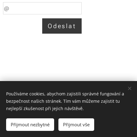
Odeslat
Používáme cookies, abychom zajistili správné fungování a
bezpečnost našich stránek. Tím vám můžeme zajistit tu
nejlepší zkušenost při jejich návštěvě.
© 2026 - Elixír do škol, z. ú. | Olbrachtova 1929/62 | 140
00 Praha 4
Přijmout nezbytné
Přijmout vše
Cookies